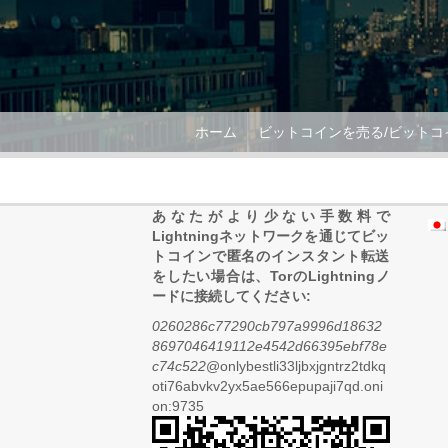
ホーム
ビットコインを売る/ビットコ
あなたがより少ない手数料で
Lightningネットワークを通じてビッ
トコインで匿名のインスタント転送
をしたい場合は、TorのLightningノ
ードに接続してください:
0260286c77290cb797a9996d18632
8697046419112e4542d66395ebf78e
c74c522
@onlybestli33ljbxjgntrz2tdkq
oti76abvkv2yx5ae566epupaji7qd.oni
on:9735