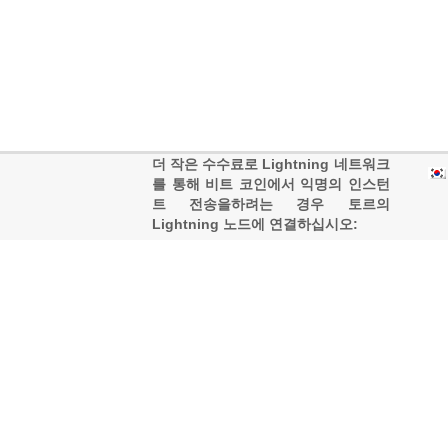
더 작은 수수료로 Lightning 네트워크
를 통해 비트 코인에서 익명의 인스턴
트 전송을하려는 경우 토르의
Lightning 노드에 연결하십시오:
0260286c77290cb797a9996d18632
8697046419112e4542d66395ebf78e
c74c522
@onlybestli33ljbxjgntrz2tdkq
oti76abvkv2yx5ae566epupaji7qd.oni
on:9735