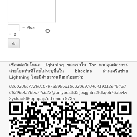
−
five
=
2
เชื่อมต่อกับโหนด Lightning ของเราใน Tor หากคุณต้องการ
ถ่ายโอนทันทีโดยไม่ระบุชื่อใน bitcoins ผ่านเครือข่าย
Lightning โดยมีค่าธรรมเนียมน้อยกว่า:
0260286c77290cb797a9996d186328697046419112e4542d
66395ebf78ec74c522
@onlybestli33ljbxjgntrz2tdkqoti76abvkv
2yx5ae566epupaji7qd.onion:9735