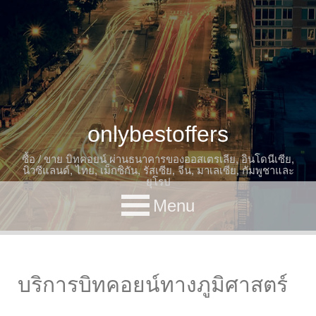
onlybestoffers
ซื้อ / ขาย บิทคอยน์ ผ่านธนาคารของออสเตรเลีย, อินโดนีเซีย,
นิวซีแลนด์, ไทย, เม็กซิกัน, รัสเซีย, จีน, มาเลเซีย, กัมพูชาและ
ยุโรป
Menu
บริการบิทคอยน์ทางภูมิศาสตร์